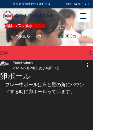
​三重県名張市希央台１番町２４
080-1476-3235
Ariel Padel Club
体験レッスン予約
体験レッスン予約
パデルコート予約
名張BBQガーデン
パデルショップ
記事
Padel Admin
2021年9月28日
読了時間: 1分
卵ボール
プレー中ボールは床と壁の角にバウン
ドする時に卵ボールっています。