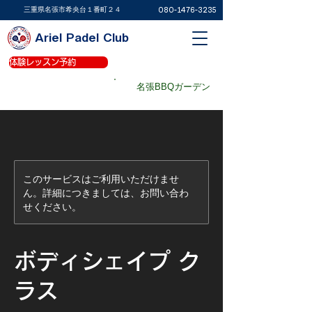
​三重県名張市希央台１番町２４
080-1476-3235
Ariel Padel Club
体験レッスン予約
体験レッスン予約
パデルコート予約
名張BBQガーデン
パデルショップ
このサービスはご利用いただけませ
ん。詳細につきましては、お問い合わ
せください。
ボディシェイプ ク
ラス