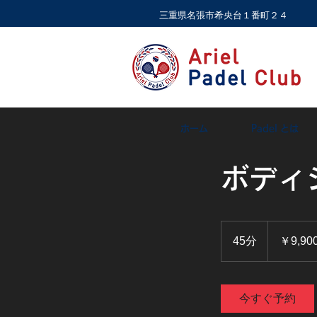
​三重県名張市希央台１番町２４
ホーム
Padel とは
ボディ
9,900
円
45分
4
￥9,90
5
分
今すぐ予約