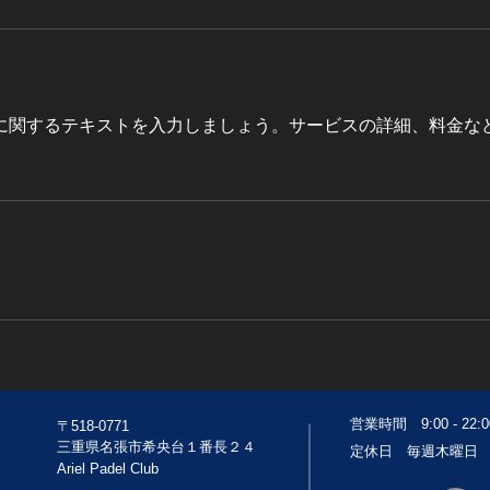
に関するテキストを入力しましょう。サービスの詳細、料金な
営業時間 9:00 - 22:0
〒518-0771
​三重県名張市希央台１番長２４
定休日 毎週木曜日
Ariel Padel Club