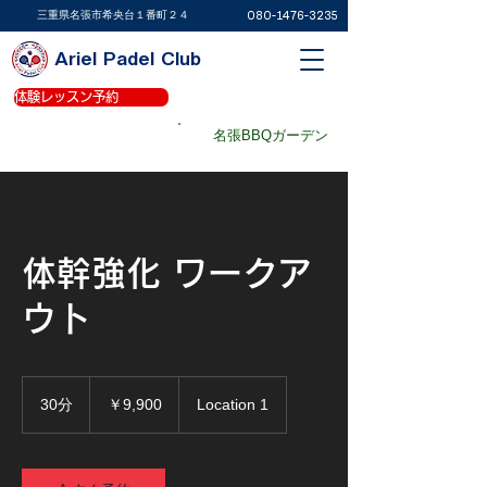
​三重県名張市希央台１番町２４
080-1476-3235
Ariel Padel Club
体験レッスン予約
体験レッスン予約
パデルコート予約
名張BBQガーデン
パデルショップ
体幹強化 ワークア
ウト
9,900
円
30分
3
￥9,900
Location 1
0
分