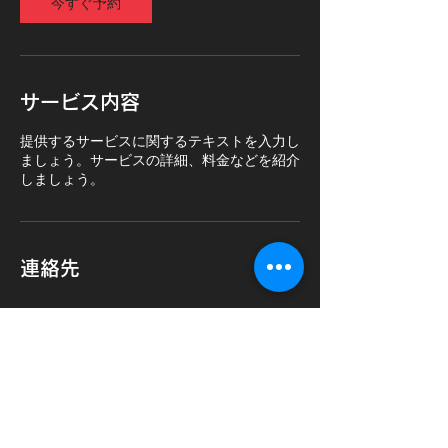
今すぐ予約
サービス内容
提供するサービスに関するテキストを入力し
ましょう。サービスの詳細、料金などを紹介
しましょう。
連絡先
〒518-0771
営業時間 9:00 - 22:00
定休日 毎週木曜日
​三重県名張市希央台１番長２４