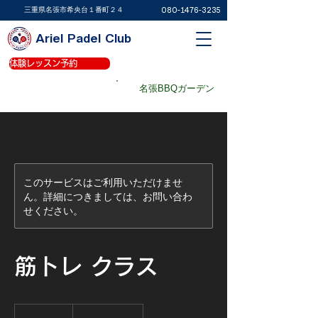
​三重県名張市希央台１番町２４
080-1476-3235
Ariel Padel Club
体験レッスン予約
体験レッスン予約
パデルコート予約
名張BBQガーデン
パデルショップ
このサービスはご利用いただけませ
ん。詳細につきましては、お問い合わ
せください。
筋トレ クラス
9,900
円