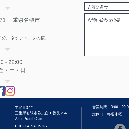
771 三重県名張市
分。​ネッツトヨタの横。
- 22:00
金・土・日
営業時間 9:00 - 22:0
〒518-0771
​三重県名張市希央台１番長２４
定休日 毎週木曜日
Ariel Padel Club
080-1476-3235