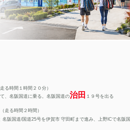
走る時間１時間２０分）
治田
て、名阪国道に乗る。名阪国道の
１９
号を出る
（走る時間２時間
）
 名阪国道/国道25号を伊賀市 守田町まで進み、上野ICで名阪国