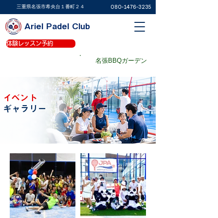
​三重県名張市希央台１番町２４
080-1476-3235
Ariel Padel Club
体験レッスン予約
体験レッスン予約
パデルコート予約
名張BBQガーデン
パデルショップ
イベント
​ギャラリー