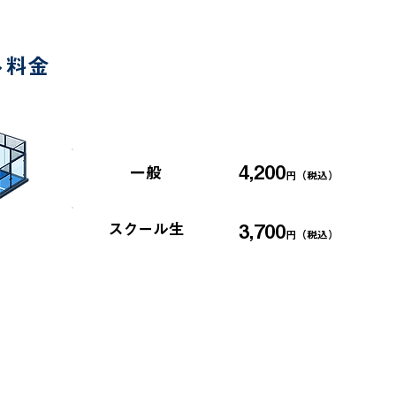
※ご予約はWEBまたはお電話にて承ります。
ト料金
１時間料金
4,200
一般
円（税込）
スクール生
3,700
円（税込）