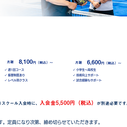
大人スクール
ジュニア
8,100
6,600
​月謝
円（税込）〜
​月謝
円（税込）〜
✓ 週1回コース
✓ 小学生〜高校生
✓ 振替制度あり
✓ 技術向上サポート
✓ レベル別クラス
✓ 試合経験もサポート
​詳しく見る
​詳しく見る
入会金5,500円（税込）
※スクール入会時に、
が別途必要です
す。定員になり次第、締め切らせていただきます。