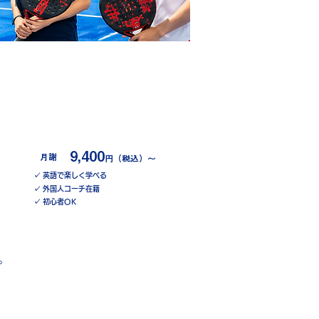
英語パデル
9,400
​月謝
円（税込）〜
✓ 英語で楽しく学べる
✓ 外国人コーチ在籍
✓ 初心者OK
​詳しく見る
。