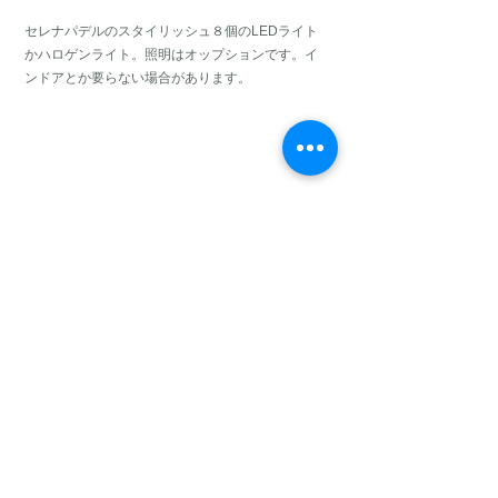
セレナパデルのスタイリッシュ８個のLEDライト
かハロゲンライト。照明はオップションです。イ
ンドアとか要らない場合があります。
メンテナンスについて
セレナパデルのコートメンテナンスほとんど要ら
ないです。アルミなので錆びないです、色ぬる必
要がありません。海の近くにあるクラブアルミの
コートお勧めです。
Tel:
0595-41-2903
・080-1476-3235
Fax:
0595-41-2903