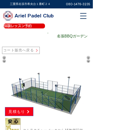
​三重県名張市希央台１番町２４
080-1476-3235
Ariel Padel Club
体験レッスン予約
体験レッスン予約
パデルコート予約
名張BBQガーデン
パデルショップ
コート販売へ戻る
​アルミのベビータイプ
見積もり