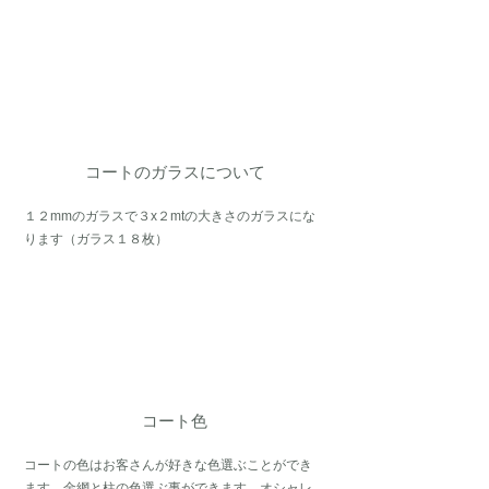
コートのガラスについて
１２mm
のガラスで
３x２mtの大きさのガラスにな
ります（ガラス１８枚）
コート色
コートの色はお客さんが好きな色選ぶことができ
ます。金網と柱の色選ぶ事ができます。オシャレ